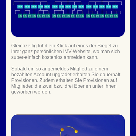
Gleichzeitig führt ein Klick auf eines der Siegel zu
ihrer ganz persönlichen IMV-Website, wo man sich
super-einfach kostenlos anmelden kann.
Sobald ein so angemeldes Mitglied zu einem
bezahlten Account upgradet erhalten Sie dauerhaft
Provisionen. Zudem erhalten Sie Provisionen auf
Mitglieder, die zwei bzw. drei Ebenen unter Ihnen
geworben werden.