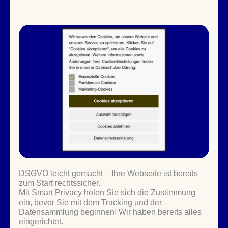
DSGVO leicht gemacht – Ihre Webseite ist bereits
zum Start rechtssicher.
Mit Smart Privacy holen Sie sich die Zustimmung
ein, bevor Sie mit dem Tracking und der
Datensammlung beginnen! Wir haben bereits alles
eingerichtet.