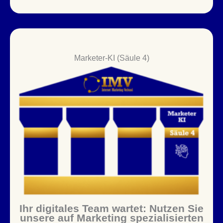
Marketer-KI (Säule 4)
Ihr digitales Team wartet: Nutzen Sie
unsere auf Marketing spezialisierten