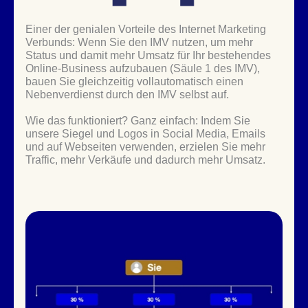
Einer der genialen Vorteile des Internet Marketing
Verbunds: Wenn Sie den IMV nutzen, um mehr
Status und damit mehr Umsatz für Ihr bestehendes
Online-Business aufzubauen (Säule 1 des IMV),
bauen Sie gleichzeitig vollautomatisch einen
Nebenverdienst durch den IMV selbst auf.
Wie das funktioniert? Ganz einfach: Indem Sie
unsere Siegel und Logos in Social Media, Emails
und auf Webseiten verwenden, erzielen Sie mehr
Traffic, mehr Verkäufe und dadurch mehr Umsatz.